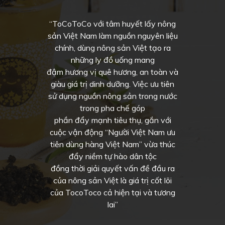
“ToCoToCo với tâm huyết lấy nông
sản Việt Nam làm nguồn nguyên liệu
chính, dùng nông sản Việt tạo ra
những ly đồ uống mang
đậm hương vị quê hương, an toàn và
giàu giá trị dinh dưỡng. Việc ưu tiên
sử dụng nguồn nông sản trong nước
trong pha chế góp
phần đẩy mạnh tiêu thụ, gắn với
cuộc vận động “Người Việt Nam ưu
tiên dùng hàng Việt Nam” vừa thúc
đẩy niềm tự hào dân tộc
đồng thời giải quyết vấn đề đầu ra
của nông sản Việt là giá trị cốt lõi
của TocoToco cả hiện tại và tương
lai”