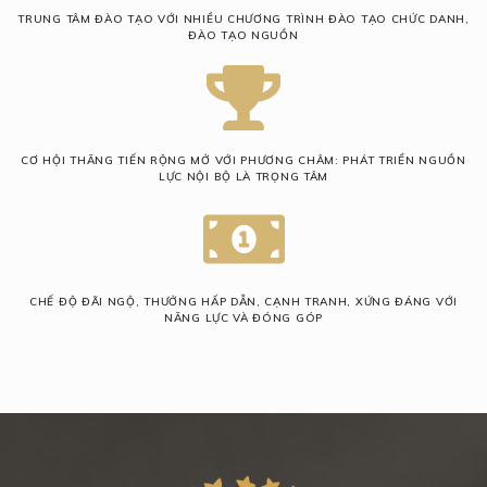
TRUNG TÂM ĐÀO TẠO VỚI NHIỀU CHƯƠNG TRÌNH ĐÀO TẠO CHỨC DANH,
ĐÀO TẠO NGUỒN
CƠ HỘI THĂNG TIẾN RỘNG MỞ VỚI PHƯƠNG CHÂM: PHÁT TRIỂN NGUỒN
LỰC NỘI BỘ LÀ TRỌNG TÂM
CHẾ ĐỘ ĐÃI NGỘ, THƯỞNG HẤP DẪN, CẠNH TRANH, XỨNG ĐÁNG VỚI
NĂNG LỰC VÀ ĐÓNG GÓP