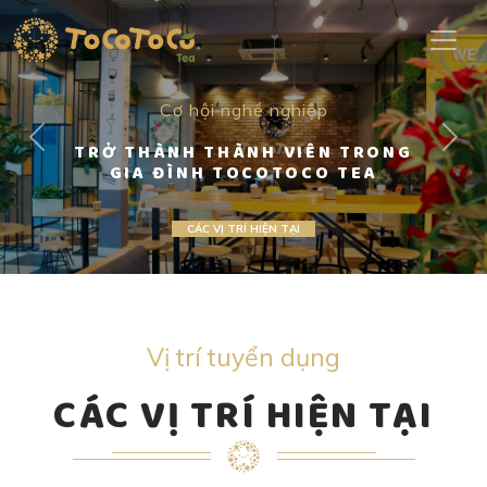
Cơ hội nghề nghiệp
Previous
Nex
TRỞ THÀNH THÀNH VIÊN TRONG
GIA ĐÌNH TOCOTOCO TEA
CÁC VỊ TRÍ HIỆN TẠI
Vị trí tuyển dụng
CÁC VỊ TRÍ HIỆN TẠI